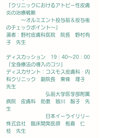
『
クリニックにおけるアトピー性皮膚
炎の治療戦略
　　　～オルミエント投与前＆投与後
のチェックポイント～
』
演者：野村皮膚科医院　院長　野村有
子　先生
ディスカッション　19：40～20：00
『全身療法の導入のコツ』
ディスカサント：コスモス皮膚科・内
科クリニック　副院長　東條　理子　
先生
　　　　　　　　弘前大学医学部附属
病院　皮膚科　助教　皆川　智子　先
生
　　　　　　　　日本イーライリリー
株式会社　臨床開発医師　板倉　仁
枝　先生