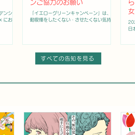
ンご協力のお願い
ら
被災され
がかかったように見える」「まぶしさが強
一
を取り戻
女
い」との訴えになります。 ＜診断＞ 結膜
遅
ーデンシテ
「イエローグリーンキャンペーン」は、受
いりま
擦過物による迅速抗原キットが特異性が高
況
講
x におい
動喫煙をしたくない・させたくない気持ち
様には、被
2
く有用です。 ＜治療＞ 点眼による症状緩
す
人日本女医
を周りの人に伝える運動をいいます。5月
支援活動
日
和を基本とします。ステロイド点眼は軽症
る
各賞の授
31日の「世界禁煙デー」や「禁煙週間」に
協力な
を
では必須ではありませんが、強い炎症によ
す
た皆様は以
合わせて、各地で様々な協力・啓発活動が
の
り偽膜形成、糸状角膜炎等には用いら
違
岡彌生賞
展開されています。 詳しくは下記資料をご
た
 荻野吟
覧ください。
配
すべての告知を見る
46 回
す
子 東京
ウ
医局（第
山友
代医療セ
由 国立
 第11
口昌子賞
学研究科
 山本纊子
、医学の