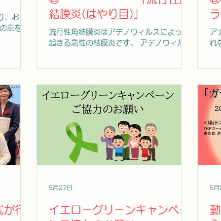
結膜炎(はやり目)」
ラ
り、お亡
の
の意を表
流行性角結膜炎はアデノウィルスによって
ア
ての皆様
て
起きる急性の結膜炎です。 アデノウィルス
れ
 また、昼
は従来から多い8型・37型に加え、53型・
低
支援、避
54型・56型など複数の型が報告されてい
可
ている医
ます。感染経路は主として接触感染で、涙
迅
ボランテ
や目やにに含まれるウイルスが手指や共用
る
皆様に深
物品を介して目に入ることで感染します。
ペ
、外傷や感
片眼からの強い充血、流涙、漿液性の眼
し
幼児、高
脂、異物感、まぶたの張れ、まぶしさなど
ア
を抱える
で発症し、経過とともに両眼性になること
し
欠です。
が多いです。 他には耳前リンパ節の腫脹や
ン
もの安全
圧痛、発熱、全身倦怠感を伴う例もありま
筋
のケア、
す。 流行性角結膜炎で注意すべき点は、結
点
ど、きめ
膜炎症状が軽快してきた後に、角膜に炎症
で
性医師
が及び、角膜の混濁が出現することがあり
濃
5月27日
5月
添い、被
ます。角膜上皮から実質にかけて生じる多
い
ために重
数の点状混濁は結膜の充血や眼脂が軽快し
な
式が行
イエローグリーンキャンペー
動
社団法人日
てきた時期以降に出現します。「白いもや
ず