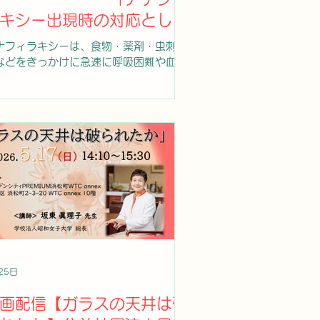
キシー出現時の対応として
ネフィ（Neffy®）につい
ナフィラキシーは、食物・薬剤・虫刺さ
 」
などをきっかけに急速に呼吸困難や血圧
下などの重症な症状が進む、命に関わる
能性のある重症のアレルギー反応です。
速な対応が必要であり、その際に使用す
緊急薬として、従来は自己注射薬のエピ
ン®が広く使われてきました。 本年、新
い選択肢としてネフィ（Neffy®）という
ドレナリン点鼻薬が日本でも導入されま
た。ネフィはエピペンと同じアドレナリ
を含みますが、投与方法が「太ももへの
肉注射」から「鼻への噴霧」に変わった
が大きな特徴です。鼻粘膜は血管が豊富
、薬剤が速やかに吸収されるため、血中
度の推移はエピペンとほぼ同等とされて
25日
ます。また、針を使わないことで心理的
負担が軽くなり、周囲の大人がためらわ
画配信【ガラスの天井は破
に使用しやすいという利点があります。