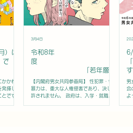
を続ける
す女性医
年度も多
 応募期
3月4日
20
（月）は
令和8年
6
」で
度
「
「若年層の
す
性暴力被害予防月間」
にかかわら
【内閣府男女共同参画局】 性犯罪・性
男
を発揮し、
暴力は、重大な人権侵害であり、決して
会
ことです。
許されません。 政府は、入学・就職等
よ
ゆる場面で
に伴い、若年層の生活環境が大きく変わ
に
暮らしやす
り、被害に遭うリスクが高まる時期であ
に
。 この
る４月を「若年層の性暴力被害予防月
益
男女共同参
間」と定め、ＳＮＳ等の若年層に届きや
任
てみません
すい広報媒体を活用した啓発活動を効果
に