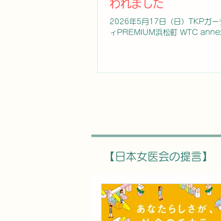
われました
本女医会は、関係団体と連携し、
た皆様が一日も早く安心して生活
2026年5月17日（日）TKPガ
せるよう、必要な支援に努めてま
ィPREMIUM浜松町 WTC anne
す。 あわせて、全国の会員の皆
て 開催されました「公益社団法
災地の状況やニーズに応じた医療
会 第71回定時総会」において、
への参加、支援物資や義援金への
賞式が 行われました。受賞され
ど、それ
下の通りです。 第 58 回 吉
小泉ひろみ 第 43 回
子賞 太田記代子 第 
学術研究助成 原 祥
科学大学 脳神経機能外科学分野
10回山﨑倫子賞） 長
美 九州大学病院 ARO次世
ンター 助教 笠松亜
【日本女医会の提言】
感染症研究所 感染症疫学センター
回 学術研究助成 溝
田尻智子 名古屋市立大学 医
免疫アレルギー内科学 第 8 回
賞 高橋利奈 東京女子医科大
学 腎臓内科 助教 日本女医会は