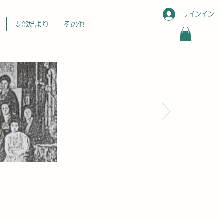
サインイン
支部だより
その他
会です。​
きました。