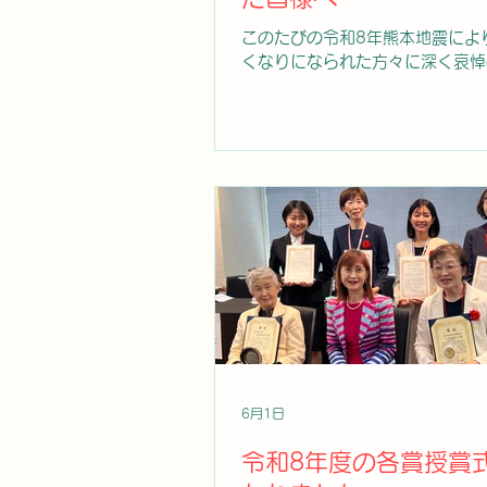
このたびの令和8年熊本地震によ
くなりになられた方々に深く哀悼
しますとともに、被災されたすべ
に心よりお見舞い申し上げます。
夜を問わず救命・救助活動、医療
難所運営、復旧・復興に尽力され
療従事者、行政、消防、自衛隊、
ィアをはじめ、すべての関係者の
く敬意を表します。 災害時には
染症への対応に加え、妊産婦や乳
齢者、障がいのある方、慢性疾患
方々への継続的な医療支援が不可
また、避難所における女性や子ど
と安心、プライバシーの確保、心
性と生殖に関する健康への配慮な
細やかな支援が求められます。女
6月1日
は、こうした多様なニーズに寄り
災された方々の健康と尊厳を守る
令和8年度の各賞授賞
要な役割を担っています。 公益