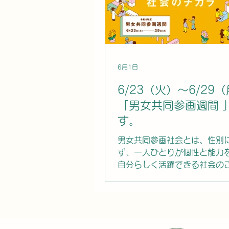
発展・向上に寄与し、新たな挑戦
女性医師、キャリアアップを目指
師の皆さんを応援しています。本
数の応募をお待ちしております。
間：2026年4月
6月1日
6/23（火）～6/29
「男女共同参画週間 
す。
男女共同参画社会とは、性別
ず、一人ひとりが個性と能力
自分らしく活躍できる社会の
家庭や職場、地域など、あら
お互いを尊重し合い、誰もが
い社会の実現を目指しています
機会に、私たち一人ひとりが
画について考え、理解を深め