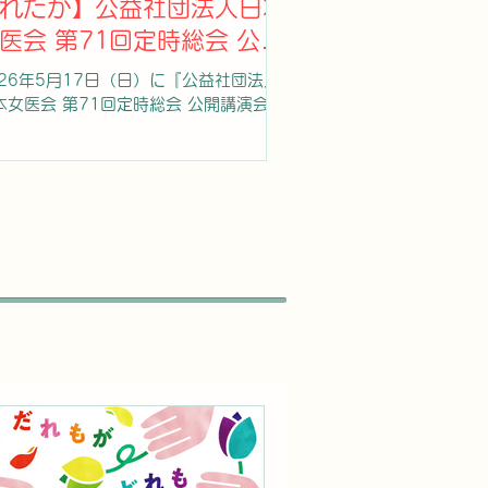
れたか】公益社団法人日本
方で、効果発現は筋肉注射よりわずかに
医会 第71回定時総会 公開
いとされます。風邪などで鼻水が多い状
でも一定の効果は得られるとされていま
演会
026年5月17日（日）に『公益社団法人
が、強い鼻づまりや鼻腔の形態異常があ
本女医会 第71回定時総会 公開講演会』
場合には吸収が低下する可能性がありま
開催しました。講師は昭和女子大学 総長
。この点は、確実性の高いエピペンとの
坂東眞理子先生にご登壇いただきまし
いです。 エピペンは20年以上の実
。 是非、ご視聴ください。 アーカイブ
信は、2026/11/25に配信終了予定で
。 動画提供 IWJ(インディペンデント・
ェブ・ジャーナル)