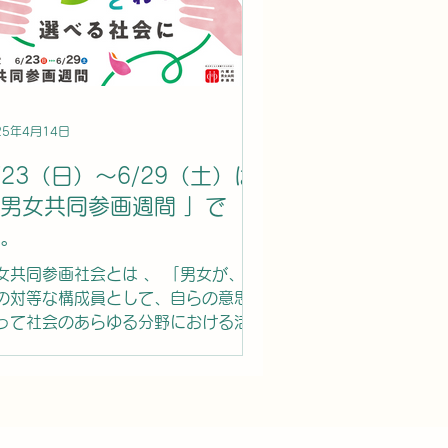
25年4月14日
/23（日）～6/29（土）は
男女共同参画週間 」で
。
女共同参画社会とは 、 「男女が、社
の対等な構成員として、自らの意思に
って社会のあらゆる分野における活動
参画する機会が確保され、男女が均等
政治的、経済的、社会的及び文化的利
を享受することができ、かつ、共に責
を担うべき社会」です。 この機関
様々なイベントやセミナーが開催され