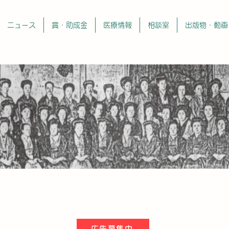
ニュース
賞・助成金
医療情報
相談室
出版物・動画
日本女医会は120周年
会は1902年に設立しました。世界で最も歴史の長い女性医師の
医療の普及、女性医師相互の連携などを旨として活動を続けて
広告募集中