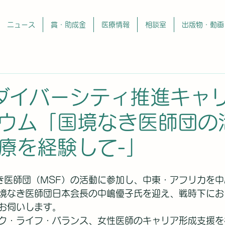
ニュース
賞・助成金
医療情報
相談室
出版物・動画
 ダイバーシティ推進キャ
ウム「国境なき医師団の
療を経験して-」
なき医師団（MSF）の活動に参加し、中東・アフリカを中
境なき医師団日本会長の中嶋優子氏を迎え、戦時下にお
お伺いします。
ク・ライフ・バランス、女性医師のキャリア形成支援を