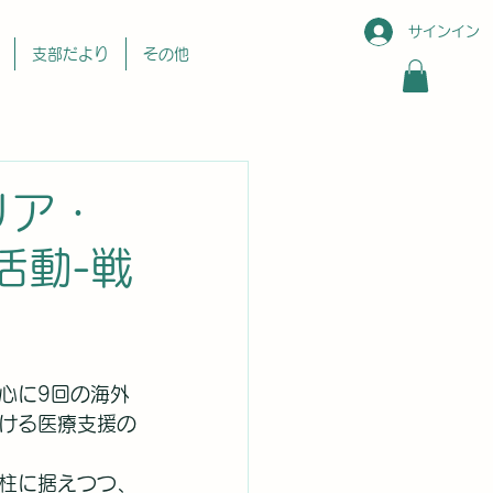
サインイン
支部だより
その他
リア・
活動-戦
心に9回の海外
ける医療支援の
柱に据えつつ、