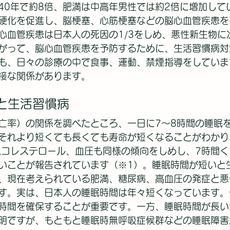
40年で約8倍、肥満は中高年男性では約2倍に増加して
硬化を促進し、脳梗塞、心筋梗塞などの脳心血管疾患を
心血管疾患は日本人の死因の1/3をしめ、悪性新生物に
がって、脳心血管疾患を予防するために、生活習慣病対
も、日々の診療の中で食事、運動、禁煙指導をしていま
接な関係があります。
と生活習慣病
亡率）の関係を調べたところ、一日に7～8時間の睡眠
それより短くても長くても寿命が短くなることがわかり
HDLコレステロール、血圧も同様の傾向をしめし、7時間
いことが報告されています（※1）。睡眠時間が短いと
、現在考えられている肥満、糖尿病、高血圧の発症と悪
す。実は、日本人の睡眠時間は年々短くなっています。
時間を確保することが重要です。一方、睡眠時間が長い
明ですが、もともと睡眠時無呼吸症候群などの睡眠障害