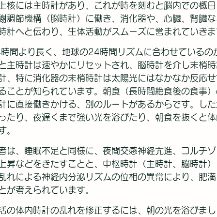
上核には主時計があり、これが時を刻むと脳内での概日
謝調節機構（脳時計）に働き、消化器や、心臓、腎臓な
時計へと伝わり、生体活動がスムーズに営まれていきま
4時間より長く、地球の24時間リズムに合わせているの
と主時計は速やかにリセットされ、脳時計を介し末梢時
計、特に消化器の末梢時計は太陽光にはなかなか反応せ
ることが知られています。朝食（長時間絶食後の食事）
計に直接働きかける、別のルートがあるからです。した
ったり、夜遅くまで強い光を浴びたり、朝食を抜くと体
す。
者は、睡眠不足と同様に、夜間交感神経亢進、コルチゾ
上昇などをきたすことと、中枢時計（主時計、脳時計）
乱れによる神経内分泌リズムの位相の異常により、肥満
とが考えられています。
活の体内時計の乱れを修正するには、朝の光を浴びまし