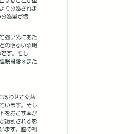
目することが重
体より分泌されま
い分泌量が増
て強い光にあた
どの明るい照明
のです。そし
睡眠段階３また
にあわせて交替
しています。そし
トをおこす率が
が錯乱される影
います。脳の視