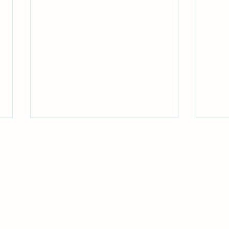
個人情報保護に関する基本方針
公益
入会のご案内
定款
お問い合わせ
入会
フレ
アトピー性皮膚炎治療の新し
よくあるご質問