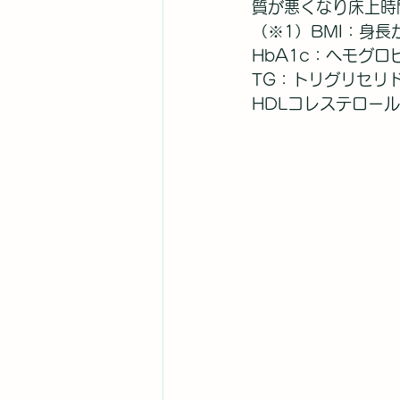
質が悪くなり床上時
（※1）BMI：身
HbA1c：ヘモグ
TG：トリグリセリ
HDLコレステロー