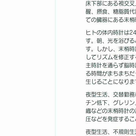
床下部にある視交叉
醒、摂食、糖脂質代
ての臓器にある末梢
ヒトの体内時計は2
す。朝、光を浴びる
す。しかし、末梢時
してリズムを修正す
主時計を通らず脳時
る時間がまちまちだ
生じることになりま
夜型生活、交替勤務
チン低下、グレリン
織などの末梢時計の
圧などを発症するこ
夜型生活、不規則生