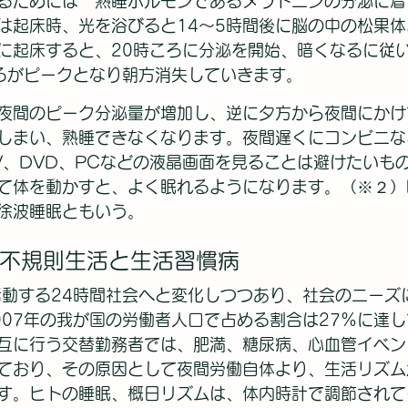
るためには　熟睡ホルモンであるメラトニンの分泌に着
は起床時、光を浴びると14～5時間後に脳の中の松果
に起床すると、20時ころに分泌を開始、暗くなるに従
ろがピークとなり朝方消失していきます。
夜間のピーク分泌量が増加し、逆に夕方から夜間にかけ
しまい、熟睡できなくなります。夜間遅くにコンビニな
V、DVD、PCなどの液晶画面を見ることは避けたいも
て体を動かすと、よく眠れるようになります。（※２）
徐波睡眠ともいう。
、不規則生活と生活習慣病
活動する24時間社会へと変化しつつあり、社会のニーズ
007年の我が国の労働者人口で占める割合は27%に達
互に行う交替勤務者では、肥満、糖尿病、心血管イベン
ており、その原因として夜間労働自体より、生活リズム
す。ヒトの睡眠、概日リズムは、体内時計で調節されて