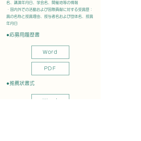
名、講演年月日、学会名、開催地等の情報
・国内外での活動および国際貢献に対する受賞歴：
賞の名称と授賞理由、授与者名および団体名、授賞
年月日
●応募用履歴書
Word
PDF
●推薦状書式
Word
PDF
問い合わせ先