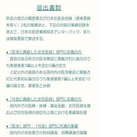
提出書類
所定の様式の履歴書及び
日本女医会会員（選考委員
を除く）2名の推薦状と、下記の内容の業績目録
を
添えて、
日本女医会事務局までレターパック、また
は簡易書留で郵送する。
●「医学に貢献した女性医師」部門に応募の方
・査読のある欧文の医学雑誌に掲載された論文のう
ち筆頭著者3編以上を含む5編の全文
・上記以外の査読のある国内外の医学雑誌に掲載さ
れた代表的な論文のうち筆頭著者7編以上を含む10
編の論文名、著者名と抄録
●「社会に貢献した女性医師」部門に応募の方
・国内外での医療・保健・福祉活動、女性医師支援
および女性医師の地位向上等における業績報告書
●「医学」部門・「社会」部門に共通の業績
・国内外の学会等での特別講演、招聘講演の演題