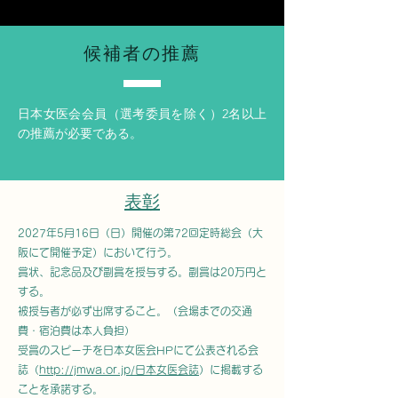
候補者の推薦
日本女医会会員（選考委員を除く）2名以上
の推薦が必要である。
表彰
2027年5月16日（日）開催の第72回定時総会（大
阪にて開催予定
）において行う。
賞状、記念品及び副賞を授与する。副賞は20万円と
する。
被授与者が必ず出席すること。（会場までの交通
費・宿泊費は本人負担）
受賞のスピーチを日本女医会HPにて公表される会
誌
（
http://jmwa.or.jp/日本女医会誌
）に掲載する
ことを承諾する。