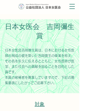
日本女医会 吉岡彌生
賞
日本女医会吉岡彌生賞は、日本における女性医
師の育成の礎を築いた吉岡彌生の偉業を称え、
その名を永久に伝えるとともに、女性医師が医
学、また社会への貢献を図ることを目的とした
賞です。
本賞の候補者を募集していますので、下記の募
集要項にしたがってご応募下さい。
​対象