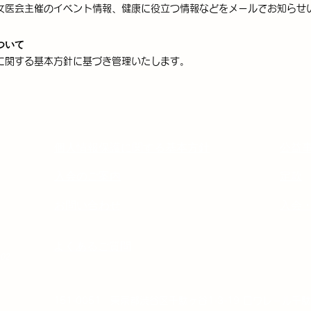
女医会主催のイベント情報、健康に役立つ情報などをメールでお知らせ
ついて
に関する基本方針に基づき管理いたします。
個人情報保護に関する基本方針
公益
入会のご案内
定款
お問い合わせ
入会
よくあるご質問
902
151-0051 東京都渋谷区千駄ヶ谷1-3-19 ロワレール千駄