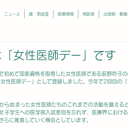
ニュース
賞・助成金
医療情報
相談室
出版物・動画
は「女性医師デー」です
で初めて国家資格を取得した女性医師である荻野吟子の
本女性医師デー」として登録しました。今年で2回目の
から始まった女性医師たちのこれまでの活動を讃えると
女子学生
への医学部入試差別を忘れず、医療界における
さらに推進していく機会としています。