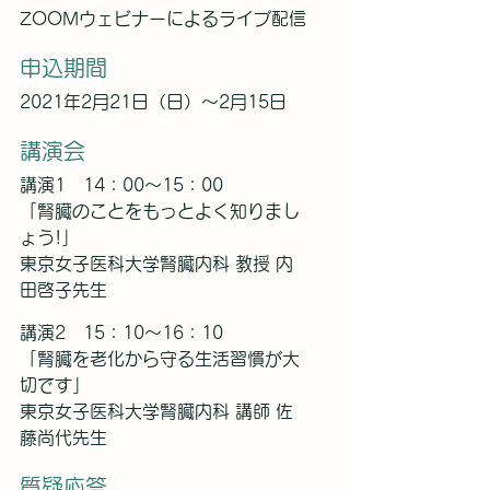
ZOOMウェビナーによるライブ配信
申込期間
2021年2月21日（日）～2月15日
講演会
講演1　14：00～15：00
「腎臓のことをもっとよく知りまし
ょう!」
東京女子医科大学腎臓内科 教授 内
田啓子先生
講演2　15：10～16：10
「腎臓を老化から守る生活習慣が大
切です」
東京女子医科大学腎臓内科 講師 佐
藤尚代先生
質疑応答