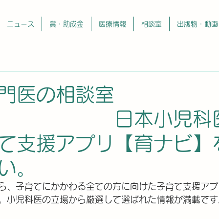
ニュース
賞・助成金
医療情報
相談室
出版物・動画
門医の相談室
日本小児科医
て支援アプリ【育ナビ】
さい。
ら、子育てにかかわる全ての方に向けた子育て支援アプ
。小児科医の立場から厳選して選ばれた情報が満載です