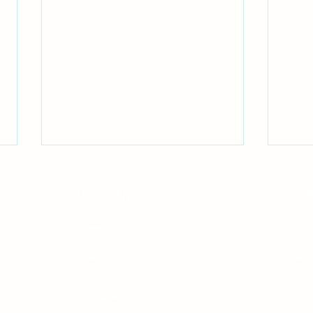
個人情報保護に関する基本方針
公益
入会のご案内
定款
お問い合わせ
入会
小児科専門医の相談室
小児
よくあるご質問
902
㉓ 「流行性角
㉒