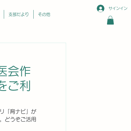
サインイン
支部だより
その他
会作
をご利
リ「育ナビ」が
。どうぞご活用