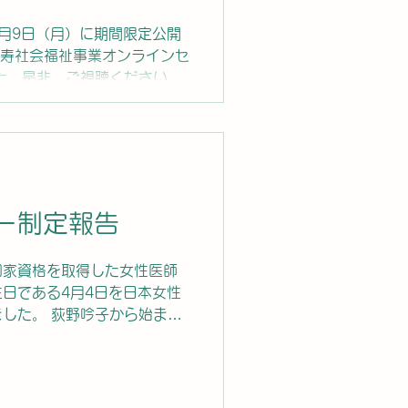
12月9日（月）に期間限定公開
度長寿社会福祉事業オンラインセ
た。是非、ご視聴ください。
～12月9日（月）に期間限定公
ーカイブ配信です。...
ー制定報告
国家資格を取得した女性医師
日である4月4日を日本女性
した。 荻野吟子から始まっ
を讃えるとともに、2018年
部入試差別を記憶にとどめ、