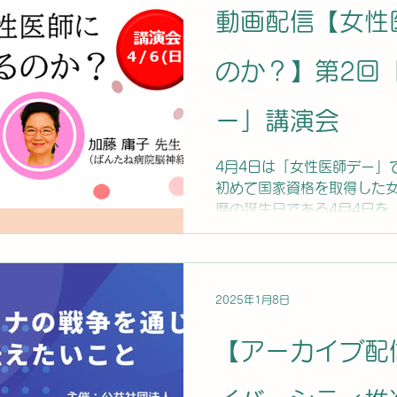
日：2025年10月4日(土)
動画配信【女性
のか？】第2回
ー」講演会
4月4日は「女性医師デー」
初めて国家資格を取得した
暦の誕生日である4月4日を
登録しました。今年で2回目
した。 第2回記念イベント
会『女性医師...
2025年1月8日
【アーカイブ配