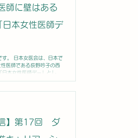
 ■所要時間：約1時間24分
医師に壁はある
「日本女性医師デ
です。 日本女医会は、日本で
女性医師である荻野吟子の西
「日本女性医師デー」として
の「女性医師デー」を迎えま
として、4月6日（日）に講演
信】第17回 ダ