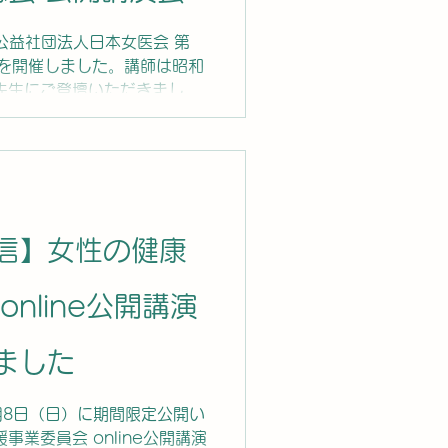
『公益社団法人日本女医会 第
』を開催しました。講師は昭和
先生にご登壇いただきまし
。 アーカイブ配信は、
定です。 動画提供 IWJ(インデ
ーナル)
信】女性の健康
nline公開講演
ました
3月8日（日）に期間限定公開い
事業委員会 online公開講演