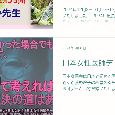
した。
2024年12月2日（月）～
いたしました「 2024年
ミナー 」を公開いたしまし
※ 2024年12月2日（月）
開いたしました セミナーのア
2024年5月31日
日本女性医師デ
日本女医会は日本で初めて
である荻野吟子の西暦の誕生
医師デーとして登録いたしま
た女性医師のこれまでの活動
に発覚した女子学生の医学
まだまだ道半ばで...