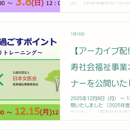
会」 『女性活躍社会におけ
のケア』を公開いたしました
ンター愛育病院 院長の百枝
した。 是非、ご視聴くださ
2026/10/8に配信終了予
1月15日
日本女医会 ■収録日：202
3分
【アーカイブ配信
寿社会福祉事業
ナーを公開いた
2025年12月8日（月） ～
開いたしました 「2025
セミナー」 「長寿社会を楽
先の健康づくりトレーニン
講師は、東京保健医療専門