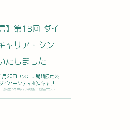
居昭久先生にご講演いただき
い。 アーカイブ配信は、
予定です。 ■主催：公益社団法
25年11月 ■所要時間：約1
】第18回 ダイ
キャリア・シン
いたしました
11月25日（火）に期間限定公
 ダイバーシティ推進キャリ
なき医師団の活動-戦時下の医
しました。 講師は、国境なき
氏にご講演いただきました。
ーカイブ配信は、
定です。 ■主催：公益社団法人
団法人 日本医師会 ■収録