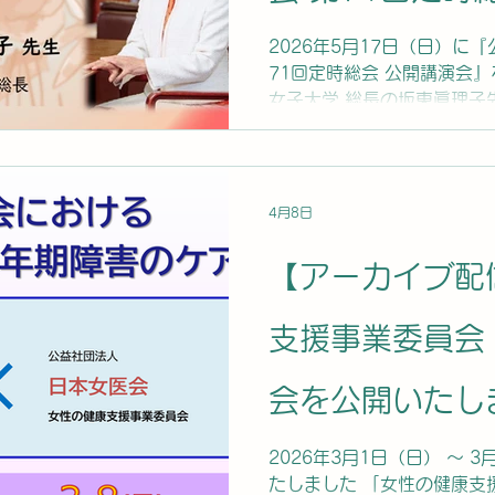
2026年5月17日（日）に
71回定時総会 公開講演会
女子大学 総長の坂東眞理子
た。 是非、ご視聴ください
2026/11/25に配信終了予
ィペンデント・ウェブ・ジャ
4月8日
【アーカイブ配
支援事業委員会 o
会を公開いたし
2026年3月1日（日） ～ 
たしました 「女性の健康支援