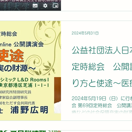
2024年5月31日
公益社団法人日本
定時総会 公開
り方と使途～医
障充実の財源～
2024年5月19日（日）に
会 第69回定時総会 公開
療などの社会保障充実の財
ました
是非、ご視聴ください。 ス
こちらから...