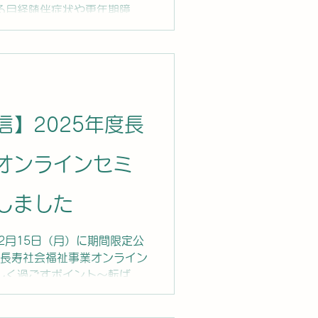
る月経随伴症状や更年期障害
。 講師は、総合母子保健セ
幹雄先生にご講演いただきま
い。 アーカイブ配信は、
定です。 ■主催：公益社団法人
6年2月 ■所要時間：約1時間
】2025年度長
オンラインセミ
しました
 12月15日（月）に期間限定公
年度長寿社会福祉事業オンライン
しく過ごすポイント～転ばぬ
グ～」を公開いたしました。
職大学リハビリテーション学