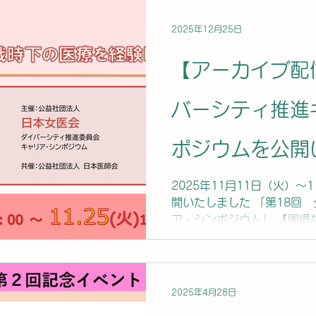
部・理学療法学科教授の鳥
ました。是非、ご視聴くださ
2025年12月25日
2026/12/25に配信終了
人 日本女医会 ■収録日：20
【アーカイブ配信
時間3分
バーシティ推進
ポジウムを公開
2025年11月11日（火）～
開いたしました 「第18回
ア・シンポジウム」 【国境
療を経験して-】を公開いた
医師団日本会長・中嶋優子
是非、ご視聴ください。 ア
2026/12/25配信終了予
2025年4月28日
日本女医会 ■共催：公益社