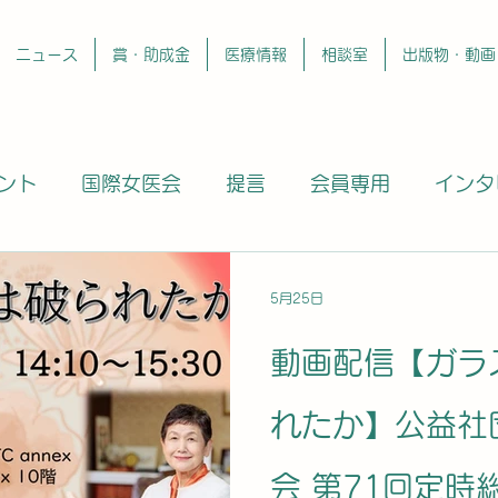
ニュース
賞・助成金
医療情報
相談室
出版物・動画
ント
国際女医会
提言
会員専用
インタ
他団体
コラム
動画
5月25日
動画配信【ガラ
れたか】公益社
会 第71回定時