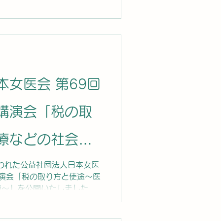
女医会 第69回
講演会「税の取
療などの社会保
」を公開いたし
行われた公益社団法人日本女医
講演会「税の取り方と使途～医
源～」を公開いたしました。
ライド資料のダウンロードは